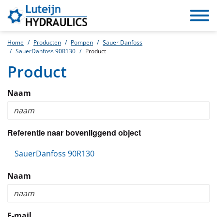
Toggle
navigat
Home
Producten
Pompen
Sauer Danfoss
SauerDanfoss 90R130
Product
Product
Naam
Referentie naar bovenliggend object
SauerDanfoss 90R130
Naam
E-mail