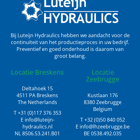
Bij Luteijn Hydraulics hebben we aandacht voor de
continuïteit van het productieproces in uw bedrijf.
Preventief en goed onderhoud is daarom van
groot belang.
Locatie Breskens
Locatie
Zeebrugge
Deltahoek 15
4511 PA Breskens
Kustlaan 176
The Netherlands
8380 Zeebrugge
Belgium
T +31 (0)117 376 353
E info@luteijn-
T +32 (0)50 840 052
hydraulics.nl
E info@lhzeebrugge.be
NL 8506.53.241.B01
BE 0538.492.035