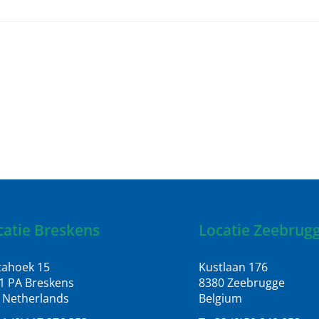
catie Breskens
Locatie Zeebrug
tahoek 15
Kustlaan 176
1 PA Breskens
8380 Zeebrugge
 Netherlands
Belgium