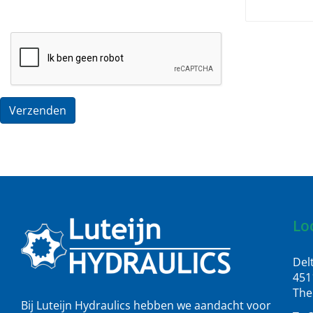
Verzenden
Lo
Del
451
The
Bij Luteijn Hydraulics hebben we aandacht voor