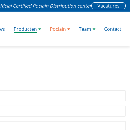
fficial Certified Poclain Distribution center
Vacatures
ws
Producten
Poclain
Team
Contact