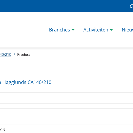
O
Branches
Activiteiten
Nieu
40/210
Product
m Hagglunds CA140/210