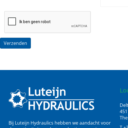
Verzenden
Lo
Del
451
The
Bij Luteijn Hydraulics hebben we aandacht voor
T +