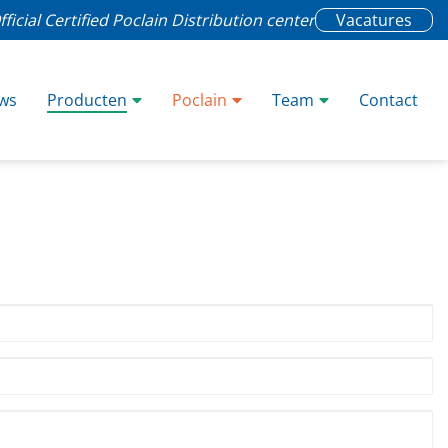
fficial Certified Poclain Distribution center
Vacatures
ws
Producten
Poclain
Team
Contact