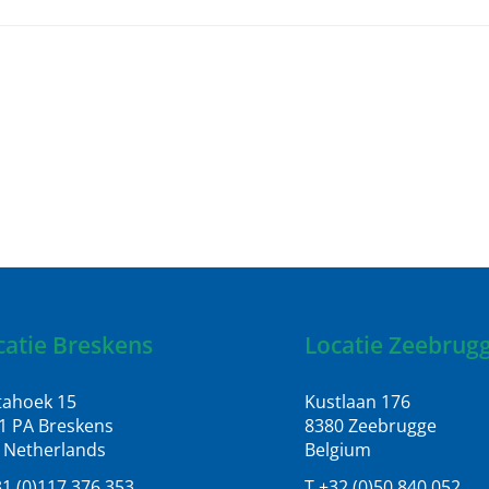
catie Breskens
Locatie Zeebrug
tahoek 15
Kustlaan 176
1 PA Breskens
8380 Zeebrugge
 Netherlands
Belgium
31 (0)117 376 353
T +32 (0)50 840 052