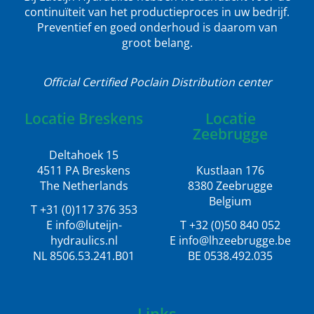
continuïteit van het productieproces in uw bedrijf.
Preventief en goed onderhoud is daarom van
groot belang.
Official Certified Poclain Distribution center
Locatie Breskens
Locatie
Zeebrugge
Deltahoek 15
4511 PA Breskens
Kustlaan 176
The Netherlands
8380 Zeebrugge
Belgium
T +31 (0)117 376 353
E info@luteijn-
T +32 (0)50 840 052
hydraulics.nl
E info@lhzeebrugge.be
NL 8506.53.241.B01
BE 0538.492.035
Links