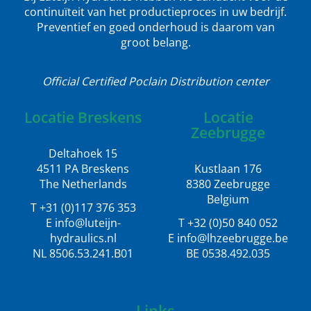
continuïteit van het productieproces in uw bedrijf.
Preventief en goed onderhoud is daarom van
groot belang.
Official Certified Poclain Distribution center
Locatie Breskens
Locatie
Zeebrugge
Deltahoek 15
4511 PA Breskens
Kustlaan 176
The Netherlands
8380 Zeebrugge
Belgium
T +31 (0)117 376 353
E info@luteijn-
T +32 (0)50 840 052
hydraulics.nl
E info@lhzeebrugge.be
NL 8506.53.241.B01
BE 0538.492.035
Links